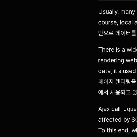
Usually, many
course, loca
반으로 데이터를
There is a wid
rendering web 
data, it’s u
페이지 렌더링을 
에서 사용되고 
Ajax call, Jqu
affected by SO
To this end, w