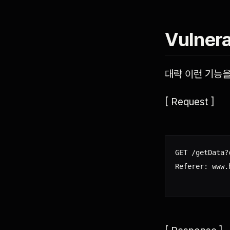
Vulnera
대략 이런 기능을
[ Request ]
GET /getData?
Referer: www.h