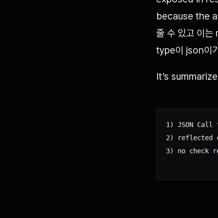
because the 
줄 수 있고 이는 
type이 json
It’s summari
1) JSON Call 
2) reflected c
3) no check r