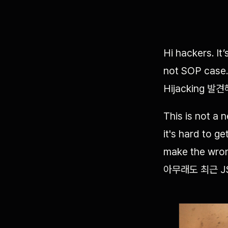
Hi hackers. It’
not SOP case
Hijacking 
This is not a 
it's hard to 
make the wr
아무래도 최근 J