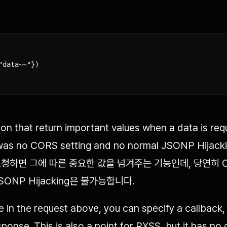
data~~"})

tion that return important values when a data is req
was no CORS setting and no normal JSONP Hijackin
청하면 그에 따른 중요한 값을 넘겨주는 기능인데, 당연히 C
ONP Hijacking은 불가능합니다.
 in the request above, you can specify a callback,
ponse. This is also a point for RXSS, but it has no 