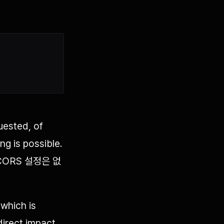
uested, of
g is possible.
ORS 설정은 없
 which is
direct impact