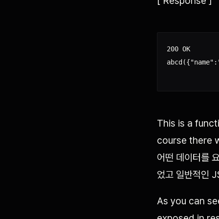
[ Response ]
200 OK

abcd({"name":"
This is a func
course there 
어떤 데이터를 요
었고 일반적인 JS
As you can see
exposed in res