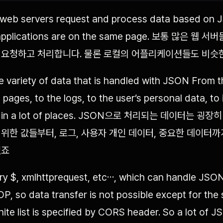
 web servers request and process data based on 
l applications are on the same page. 보통 많은 웹
 요청하고 처리합니다. 물론 로컬의 어플리케이션들도 비슷
e variety of data that is handled with JSON From t
pages, to the logs, to the user’s personal data, to
sed in a lot of places. JSON으로 처리되는 데이터는 굉
위한 값들부터, 로그, 사용자 개인 데이터, 중요한 데이터까
있죠
ery $, xmlhttprequest, etc…, which can handle JSON
P, so data transfer is not possible except for th
hite list is specified by CORS header. So a lot of 