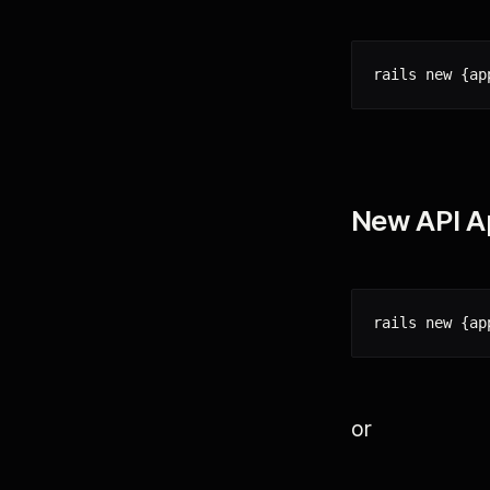
rails new 
{
ap
New API A
rails new 
{
ap
or