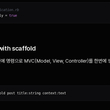
ication.rb
ly 
=
true
ith scaffold
번에 명령으로 MVC(Model, View, Controller)를 한번