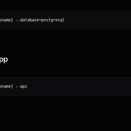
pname
}
 --database
=
pp
pname
}