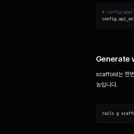
# config/appl
config
.
api_on
Generate w
scaffold는 한
능입니다.