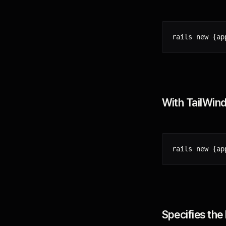
rails new 
{
ap
With TailWin
rails new 
{
ap
Specifies the