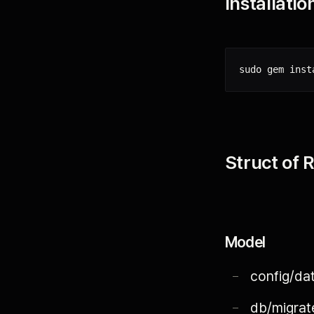
Installatio
Struct of R
Model
config/d
db/migrat