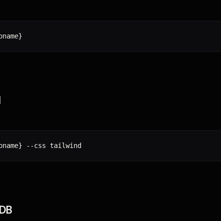
pname
}
d
pname
}
 DB