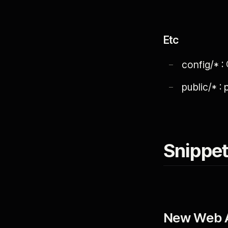
Etc
config/
public/* 
Snippe
New Web 