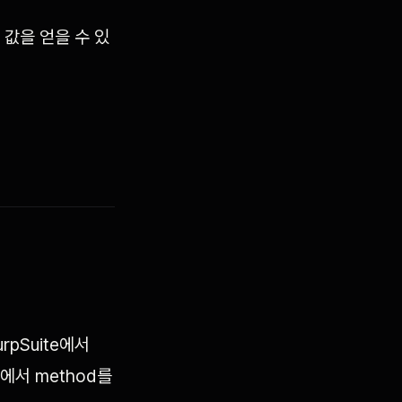
키 값을 얻을 수 있
pSuite에서
구에서 method를