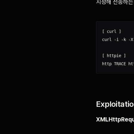
지정해 전송하는 
[ curl ]

curl -i -k -X
[ httpie ]

Exploitati
XMLHttpReq