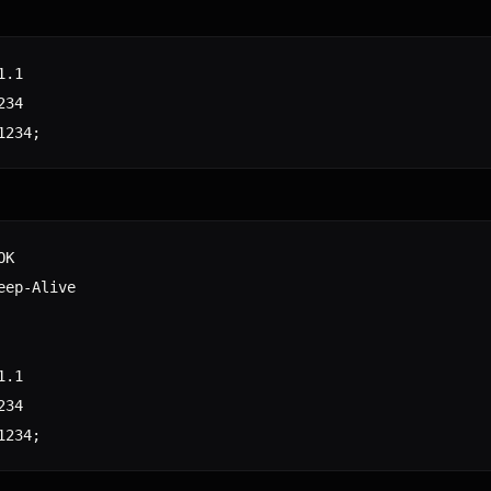
.1

34

K

ep-Alive

.1

34
