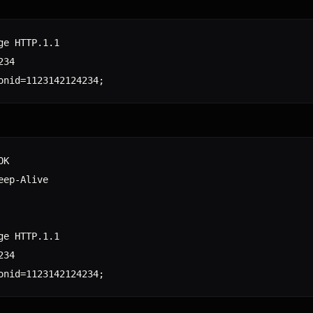
ge HTTP.1.1

34

K

ep-Alive

ge HTTP.1.1

34
