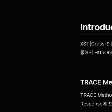
Introdu
XST(Cross-S
통해서 HttpO
TRACE Me
TRACE Meth
Response에