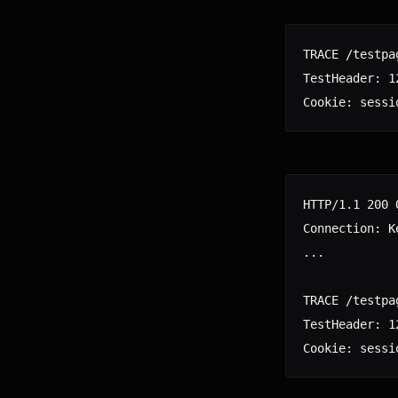
TRACE /testpa
TestHeader: 12
HTTP/1.1 200 O
Connection: Ke
...

TRACE /testpa
TestHeader: 12