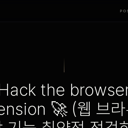
PO
Hack the browse
tension 🚀 (웹 브