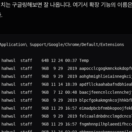
치는 구글링해보면 잘 나옵니다. 여기서 확장 기능의 이름은 Ex
.
Application\ Support/Google/Chrome/Default/Extensions

 hahwul  staff    64B 12 24 00:37 Temp

 hahwul  staff    96B  9 29  2019 aapocclcgogkmnckokdopfm
 hahwul  staff    96B  9 29  2019 aohghmighlieiainnegkcij
 hahwul  staff    96B 11 14 18:39 apdfllckaahabafndbhieah
 hahwul  staff    96B  7 12 00:48 baacjfeencnlcclennchejf
 hahwul  staff    96B  9 29  2019 blpcfgokakmgnkcojhhkbfb
 hahwul  staff    96B 11 29 16:57 eimadpbcbfnmbkopoojfekh
 hahwul  staff    96B  9 29  2019 felcaaldnbdncclmgdcncol
 hahwul  staff    96B 11 29 16:57 fngmhnnpilhplaeedifhccc
 hahwul  staff    96B 11 24 02:03 ghbmnnjooekpmoecnnnilnn