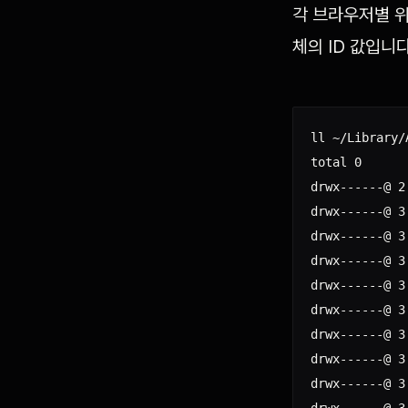
각 브라우저별 위
체의 ID 값입니다
ll ~/Library/
total 0

drwx------@ 2
drwx------@ 3
drwx------@ 3
drwx------@ 3
drwx------@ 3
drwx------@ 3
drwx------@ 3
drwx------@ 3
drwx------@ 3
drwx------@ 3