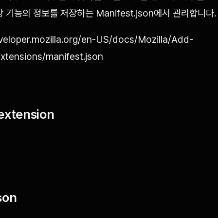
 기능의 정보를 저장하는 Manifest.json에서 관리합니다.
eveloper.mozilla.org/en-US/docs/Mozilla/Add-
tensions/manifest.json
extension
son