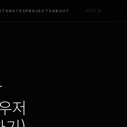
STS
NOTES
PROJECTS
ABOUT
Ctrl K
r
라우저