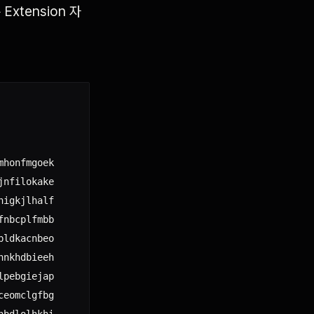
tension 자
honfmgoek

nfilokake

igkjlhalf

nbcplfmbb

ldkacnbeo

nkhdbieeh

pebgiejap

eomclgfbg

bdlolhkhi
