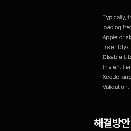
Typically, 
loading fra
Apple or s
linker (dy
Disable Lib
this entitl
Xcode, and
Validation.
해결방안