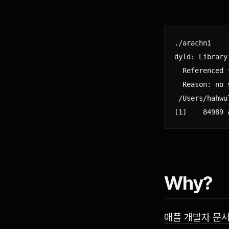
./arachni

dyld: Library
  Referenced 
  Reason: no 
 /Users/hahwu
Why?
애플 개발자 문