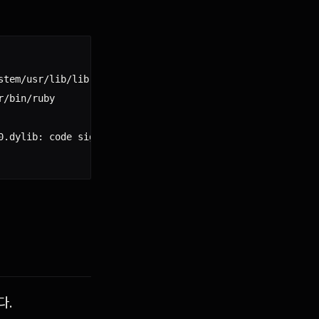
tem/usr/lib/libruby.2.2.0.dylib

/bin/ruby

0.dylib: code signature in (/Users/hahwul/HAHWUL/tool/ar
다.