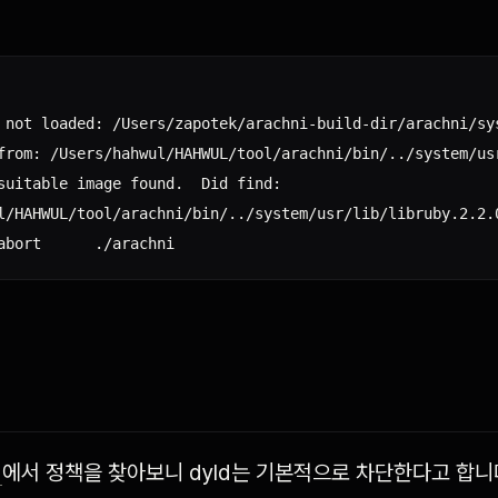
 not loaded: /Users/zapotek/arachni-build-dir/arachni/sys
from: /Users/hahwul/HAHWUL/tool/arachni/bin/../system/usr
suitable image found.  Did find:

l/HAHWUL/tool/arachni/bin/../system/usr/lib/libruby.2.2.
서
에서 정책을 찾아보니 dyld는 기본적으로 차단한다고 합니