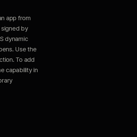
 an app from
r signed by
OS dynamic
ppens. Use the
iction. To add
e capability in
brary