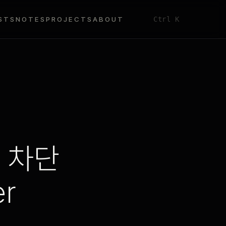
STS
NOTES
PROJECTS
ABOUT
Ctrl K
 차단
r