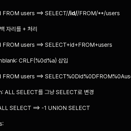
 FROM users ==> SELECT/
/id/
/FROM/**/users
 공백 자리를 + 처리
d FROM users ==> SELECT+id+FROM+users
mblank: CRLF(%0d%a) 삽입
d FROM users ==> SELECT%0Did%0DFROM%0Aus
nion: ALL SELECT를 그냥 SELECT로 변경
ALL SELECT ==> -1 UNION SELECT
s: