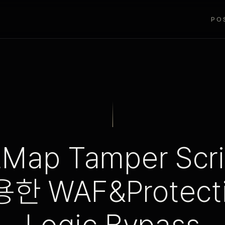
PO
Map Tamper Scr
한 WAF&Protect