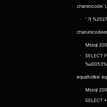
charencode:
' 가 %252
charunicode
Mssql 200
SELECT F
%u0053%
equaltolike:
Mssql 200
SELECT *