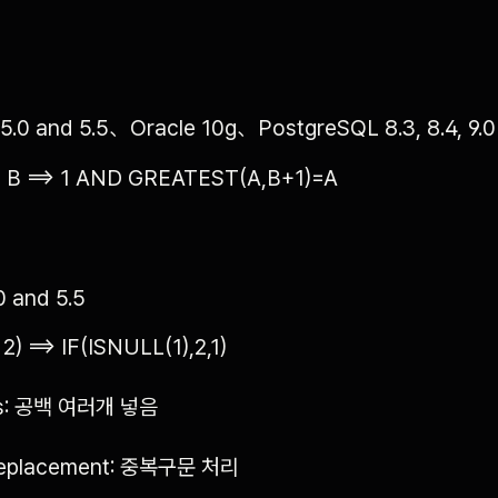
5.0 and 5.5、Oracle 10g、PostgreSQL 8.3, 8.4, 9.0
 B ==> 1 AND GREATEST(A,B+1)=A
 and 5.5
2) ==> IF(ISNULL(1),2,1)
ces: 공백 여러개 넣음
ereplacement: 중복구문 처리