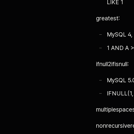
LIKE 1
greatest:
MySQL 4, 
1 AND A >
ifnull2ifisnull:
MySQL 5.0
IFNULL(1, 
multiplespa
nonrecursiv