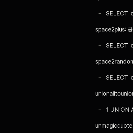
SELECT id
space2plus:
SELECT i
space2rando
SELECT i
unionalltou
1 UNION 
unmagicquote