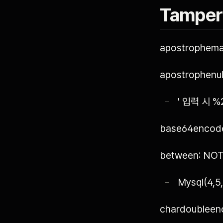
Tamper 
apostrophem
apostrophenul
' 입력 시 
base64encod
between: NO
Mysql(4,5
chardoublee