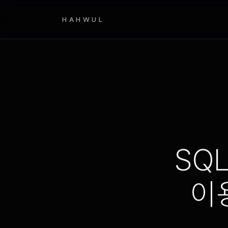
HAHWUL
SQL
이용