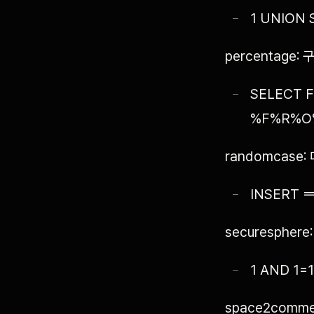
1 UNION 
percentage:
SELECT 
%F%R%O
randomcase
INSERT ==
securesphere:
1 AND 1=1 
space2comm