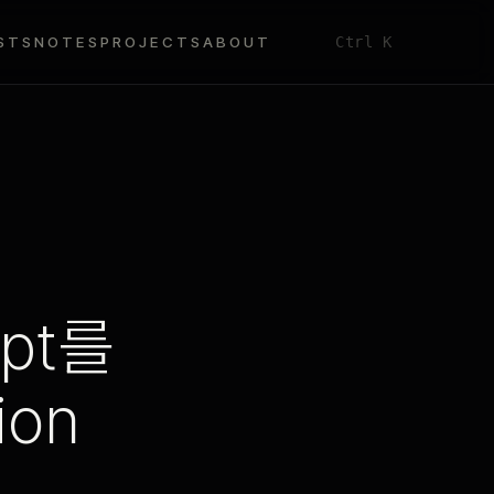
STS
NOTES
PROJECTS
ABOUT
Ctrl K
ipt를
ion