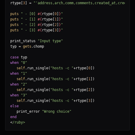
rtype
[
3
]
=
"
'address,arch,comm,comments,created_at,cred_cou
puts
"
 - [0] 
#{
rtype
[
0
]
}
"
puts
"
 - [1] 
#{
rtype
[
1
]
}
"
puts
"
 - [2] 
#{
rtype
[
2
]
}
"
puts
"
 - [3] 
#{
rtype
[
3
]
}
"
print_status 
"
Input type
"
typ 
=
gets
.
chomp

case
when
"
0
"
self
.
run_single
(
"
hosts -c 
"
+
rtype
[
0
]
)
when
"
1
"
self
.
run_single
(
"
hosts -c 
"
+
rtype
[
1
]
)
when
"
2
"
self
.
run_single
(
"
hosts -c 
"
+
rtype
[
2
]
)
when
"
3
"
self
.
run_single
(
"
hosts -c 
"
+
rtype
[
3
]
)
else
   print_error 
"
Wrong choice
"
end
<
/