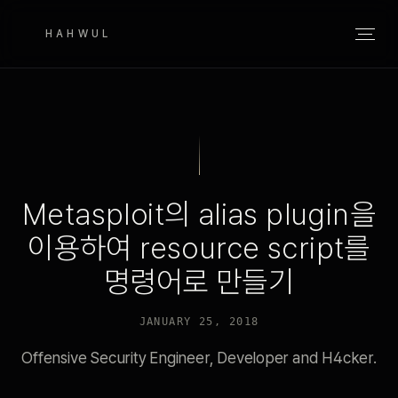
HAHWUL
Metasploit의 alias plugin을
이용하여 resource script를
명령어로 만들기
JANUARY 25, 2018
Offensive Security Engineer, Developer and H4cker.