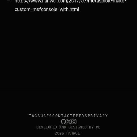
https://www.hahwul.com/2017/07/metasploit-make-
custom-msfconsole-with.html
TAGS
USES
CONTACT
FEEDS
PRIVACY
DEVELOPED AND DESIGNED BY ME
2026 HAHWUL.