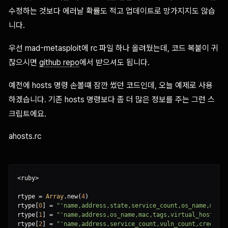
수정하는 것보다 에러날 확률도 적고 업데이트로 망가지지도 않습
니다.
우선 mad-metasploit에 rc 파일 하나 올려뒀는데, 코드 복붙이 귀
찮으시면
github repo
에서 받으셔도 됩니다.
예전에 hosts 명령 손볼떄 잠깐 썼던 코드인데, 오늘 예제로 사용
하겠습니다. 기존 hosts 명령보다 좀 더 많은 정보를 주는 그런 스
크립트에요.
ahosts.rc
<
ruby
>
rtype 
=
Array
.
new
(
4
)
rtype
[
0
]
=
"
'name,address,state,service_count,os_name,mac,o
rtype
[
1
]
=
"
'name,address,os_name,mac,tags,virtual_host'
"
rtype
[
2
]
=
"
'name,address,service_count,vuln_count,cred_cou