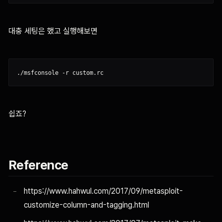
대충 세팅은 했고 실행해보면
쉽죠?
Reference
https://www.hahwul.com/2017/09/metasploit-
customize-column-and-tagging.html