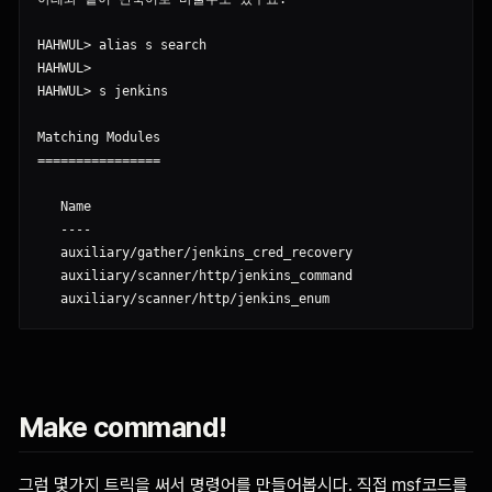
HAHWUL> alias s search

HAHWUL>

HAHWUL> s jenkins

Matching Modules

================

   Name                                                  Di
   ----                                                  --
   auxiliary/gather/jenkins_cred_recovery                  
   auxiliary/scanner/http/jenkins_command                  
Make command!
그럼 몇가지 트릭을 써서 명령어를 만들어봅시다. 직접 msf코드를