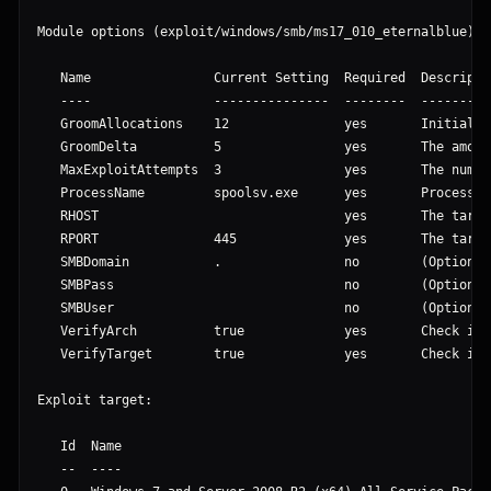
Module options (exploit/windows/smb/ms17_010_eternalblue):

   Name                Current Setting  Required  Descriptio
   ----                ---------------  --------  ----------
   GroomAllocations    12               yes       Initial n
   GroomDelta          5                yes       The amoun
   MaxExploitAttempts  3                yes       The numbe
   ProcessName         spoolsv.exe      yes       Process t
   RHOST                                yes       The targe
   RPORT               445              yes       The targe
   SMBDomain           .                no        (Optional
   SMBPass                              no        (Optional
   SMBUser                              no        (Optional
   VerifyArch          true             yes       Check if 
   VerifyTarget        true             yes       Check if 
Exploit target:

   Id  Name

   --  ----
