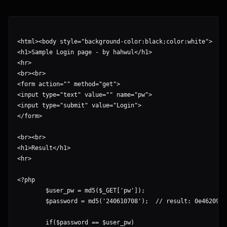
<html><body style="background-color:black;color:white">

<h1>Sample Login page - by hahwul</h1>

<hr>

<br><br>

<form action="" method="get">

<input type="text" value="" name="pw">

<input type="submit" value="Login">

</form>

<br><br>

<h1>Result</h1>

<hr>

<?php

        $user_pw = md5($_GET['pw']);

        $password = md5('240610708');  // result: 0e4620974
        if($password == $user_pw)
