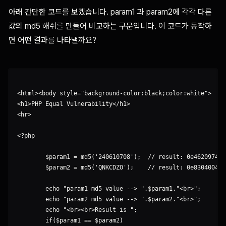
아래 간단한 코드를 보겠습니다. param1 과 param2에 각각 다른
값의 md5 해쉬를 만들어 비교하는 구문입니다. 이 코드가 동작하
면 어떤 결과를 나타낼까요?
<html><body style="background-color:black;color:white">

<h1>PHP Equal Vulnerability</h1>

<hr>

<?php

        $param1 = md5('240610708');  // result: 0e462097431
        $param2 = md5('QNKCDZO');    // result: 0e830400451
        echo "param1 md5 value --> ".$param1."<br>";

        echo "param2 md5 value --> ".$param2."<br>";

        echo "<br><br>Result is ";

        if($param1 == $param2)
