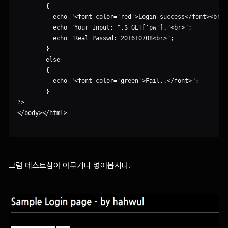
        {

          echo "<font color='red'>Login success</font><br>";
          echo "Your Input: ".$_GET['pw']."<br>";

          echo "Real Passwd: 201610708<br>";

        }

        else

        {

          echo "<font color='green'>Fail..</font>";

        }

?>

</body></html>

그럼 테스트삼아 아무거나 넣어봅시다.