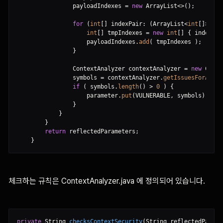
                payloadIndexes 
=
new
 ArrayList
<
>
(
)
;
for
(
int
[
]
 indexPair
:
(
ArrayList
<
int
[
]
>
)
 pa
int
[
]
 tmpIndexes 
=
new
int
[
]
{
 indexPai
                    payloadIndexes
.
add
(
 tmpIndexes 
)
;
}
                ContextAnalyzer contextAnalyzer 
=
new
 Conte
                symbols 
=
 contextAnalyzer
.
getIssuesForAllPa
if
(
 symbols
.
length
(
)
>
0
)
{
                    parameter
.
put
(
VULNERABLE
,
 symbols
)
;
}
}
}
return
 reflectedParameters
;
}
체크하는 규칙은 ContextAnalyzer.java 에 정의되어 있습니다.
private
 String 
checksContextSecurity
(
String reflectedPayloa