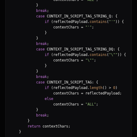
}
break
;
case
 CONTEXT_IN_SCRIPT_TAG_STRING_Q
:
{
if
(
reflectedPayload
.
contains
(
"
'
"
)
)
{
                    contextChars 
=
"
'
"
;
}
}
break
;
case
 CONTEXT_IN_SCRIPT_TAG_STRING_DQ
:
{
if
(
reflectedPayload
.
contains
(
"
\"
"
)
)
{
                    contextChars 
=
"
\"
"
;
}
}
break
;
case
 CONTEXT_IN_SCRIPT_TAG
:
{
if
(
reflectedPayload
.
length
(
)
>
0
)
                    contextChars 
=
 reflectedPayload
;
else
                    contextChars 
=
"
ALL
"
;
}
break
;
}
return
 contextChars
;
}