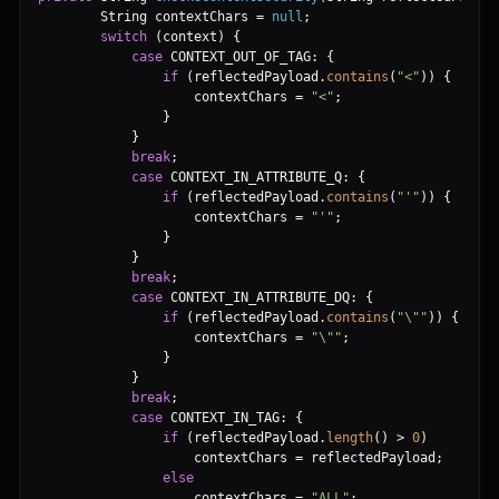
        String contextChars 
=
null
;
switch
(
context
)
{
case
 CONTEXT_OUT_OF_TAG
:
{
if
(
reflectedPayload
.
contains
(
"
<
"
)
)
{
                    contextChars 
=
"
<
"
;
}
}
break
;
case
 CONTEXT_IN_ATTRIBUTE_Q
:
{
if
(
reflectedPayload
.
contains
(
"
'
"
)
)
{
                    contextChars 
=
"
'
"
;
}
}
break
;
case
 CONTEXT_IN_ATTRIBUTE_DQ
:
{
if
(
reflectedPayload
.
contains
(
"
\"
"
)
)
{
                    contextChars 
=
"
\"
"
;
}
}
break
;
case
 CONTEXT_IN_TAG
:
{
if
(
reflectedPayload
.
length
(
)
>
0
)
                    contextChars 
=
 reflectedPayload
;
else
                    contextChars 
=
"
ALL
"
;