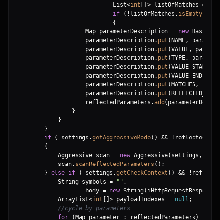
                            List
<
int
[
]
>
 listOfMatches 
=
 get
if
(
!
listOfMatches
.
isEmpty
(
)
)
{
                    Map parameterDescription 
=
new
 HashMap
(
                    parameterDescription
.
put
(
NAME
,
 paramete
                    parameterDescription
.
put
(
VALUE
,
 paramet
                    parameterDescription
.
put
(
TYPE
,
 paramete
                    parameterDescription
.
put
(
VALUE_START
,
 p
                    parameterDescription
.
put
(
VALUE_END
,
 par
                    parameterDescription
.
put
(
MATCHES
,
 listO
                    parameterDescription
.
put
(
REFLECTED_IN
,
 
                    reflectedParameters
.
add
(
parameterDescri
}
}
}
if
(
 settings
.
getAggressiveMode
(
)
&
&
!
reflectedPara
{
            Aggressive scan 
=
new
 Aggressive
(
settings
,
 help
            scan
.
scanReflectedParameters
(
)
;
}
else
if
(
 settings
.
getCheckContext
(
)
&
&
!
reflecte
            String symbols 
=
"
"
,
                    body 
=
new
 String
(
iHttpRequestResponse
.
            ArrayList
<
int
[
]
>
 payloadIndexes 
=
null
;
//cycle by parameters
for
(
Map parameter 
:
 reflectedParameters
)
{