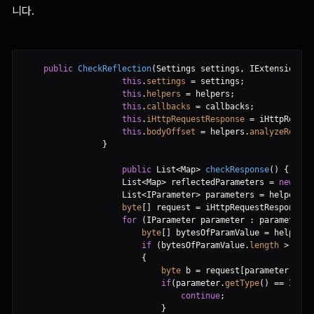
니다.
public
CheckReflection
(
Settings settings
,
 IExtensionHel
this
.
settings
=
 settings
;
this
.
helpers
=
 helpers
;
this
.
callbacks
=
 callbacks
;
this
.
iHttpRequestResponse
=
 iHttpReques
this
.
bodyOffset
=
 helpers
.
analyzeRespon
}
public
 List
<
Map
>
checkResponse
(
)
{
                    List
<
Map
>
 reflectedParameters 
=
new
 Arr
                    List
<
IParameter
>
 parameters 
=
 helpers
.
a
byte
[
]
 request 
=
 iHttpRequestResponse
.
g
for
(
IParameter parameter 
:
 parameters
)
byte
[
]
 bytesOfParamValue 
=
 helpers
.
if
(
bytesOfParamValue
.
length
>
2
)
{
byte
 b 
=
 request
[
parameter
.
getV
if
(
parameter
.
getType
(
)
=
=
 IPara
continue
;
}