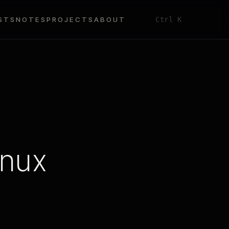
STS
NOTES
PROJECTS
ABOUT
Ctrl K
inux