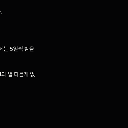
.
이제는 5일씩 밤을
팅과 별 다를게 없