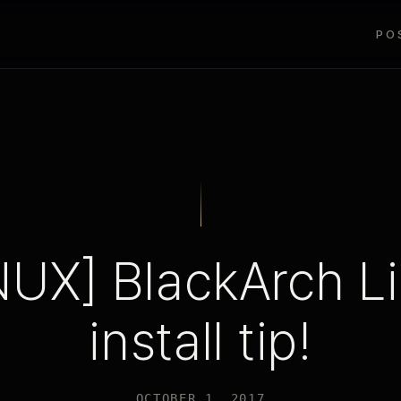
PO
NUX] BlackArch L
install tip!
OCTOBER 1, 2017