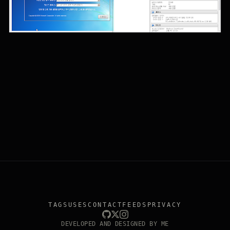
TAGS
USES
CONTACT
FEEDS
PRIVACY
DEVELOPED AND DESIGNED BY ME