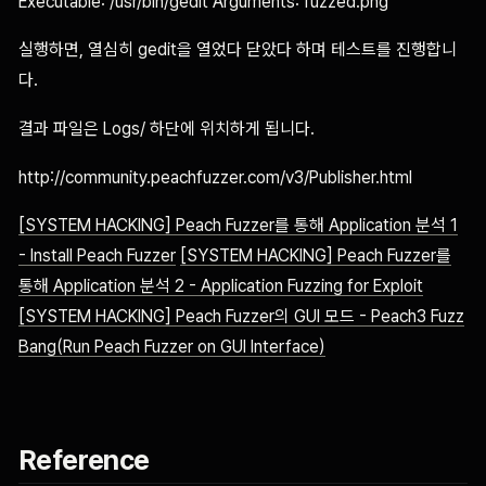
Executable: /usr/bin/gedit Arguments: fuzzed.png
실행하면, 열심히 gedit을 열었다 닫았다 하며 테스트를 진행합니
다.
결과 파일은 Logs/ 하단에 위치하게 됩니다.
http://community.peachfuzzer.com/v3/Publisher.html
[SYSTEM HACKING] Peach Fuzzer를 통해 Application 분석 1
- Install Peach Fuzzer
[SYSTEM HACKING] Peach Fuzzer를
통해 Application 분석 2 - Application Fuzzing for Exploit
[SYSTEM HACKING] Peach Fuzzer의 GUI 모드 - Peach3 Fuzz
Bang(Run Peach Fuzzer on GUI Interface)
Reference