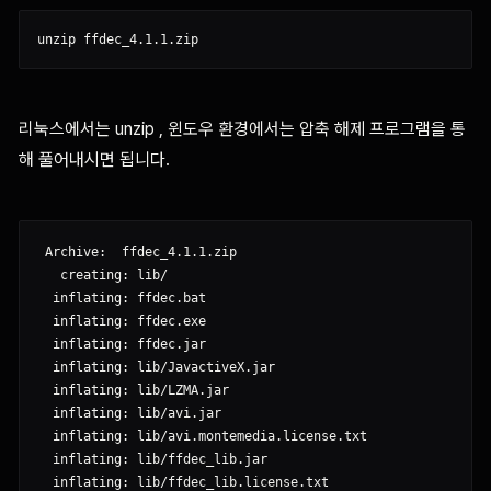
리눅스에서는 unzip , 윈도우 환경에서는 압축 해제 프로그램을 통
해 풀어내시면 됩니다.
 Archive:  ffdec_4.1.1.zip

   creating: lib/

  inflating: ffdec.bat

  inflating: ffdec.exe

  inflating: ffdec.jar

  inflating: lib/JavactiveX.jar

  inflating: lib/LZMA.jar

  inflating: lib/avi.jar

  inflating: lib/avi.montemedia.license.txt

  inflating: lib/ffdec_lib.jar

  inflating: lib/ffdec_lib.license.txt
