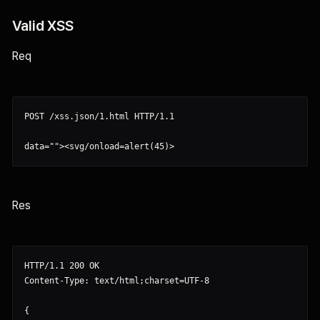
Valid XSS
Req
POST /xss.json/1.html HTTP/1.1

Res
HTTP/1.1 200 OK

Content-Type: text/html;charset=UTF-8

{
