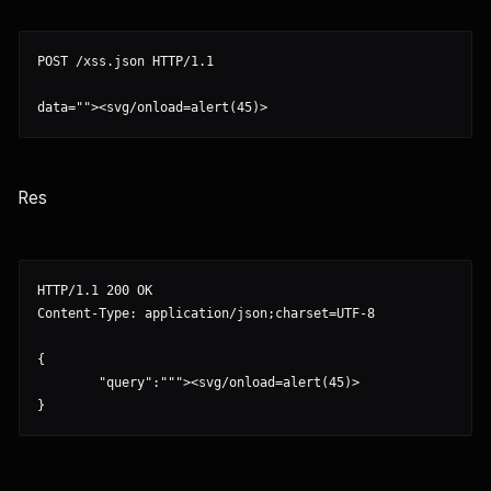
POST /xss.json HTTP/1.1

Res
HTTP/1.1 200 OK

Content-Type: application/json;charset=UTF-8

{

	"query":"""><svg/onload=alert(45)>
