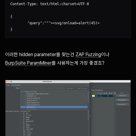
Content-Type: text/html;charset=UTF-8

{

	"query":"""><svg/onload=alert(45)>

이러한 hidden parameter를 찾는건
ZAP Fuzzing
이나
BurpSuite ParamMiner
를 사용하는게 가장 좋겠죠?