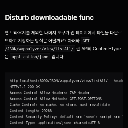
Disturb downloadable func
웹 브라우저를 제외한 나머지 도구가 웹 페이지에서 파일을 다운로
드하고 저장하는 방식은 어떨까요? 아래와
GET
란 API의 Content-Type
/JSON/wappalyzer/view/listAll/
은
입니다.
application/json
http localhost:8090/JSON/wappalyzer/view/listAll/ --headers

HTTP/1.1 200 OK

Access-Control-Allow-Headers: ZAP-Header

Access-Control-Allow-Methods: GET,POST,OPTIONS

Cache-Control: no-cache, no-store, must-revalidate

Content-Length: 29268

Content-Security-Policy: default-src 'none'; script-src 'se