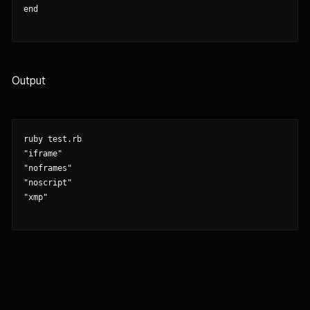
Output
ruby test.rb

"iframe"

"noframes"

"noscript"

"xmp"
