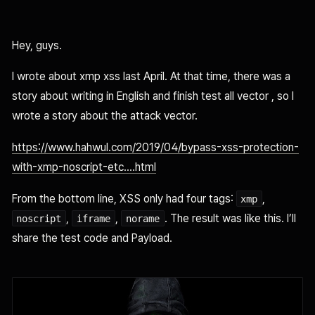
Hey, guys.
I wrote about xmp xss last April. At that time, there was a
story about writing in English and finish test all vector , so I
wrote a story about the attack vector.
https://www.hahwul.com/2019/04/bypass-xss-protection-
with-xmp-noscript-etc....html
From the bottom line, XSS only had four tags:
,
xmp
,
,
. The result was like this. I’ll
noscript
iframe
norame
share the test code and Payload.