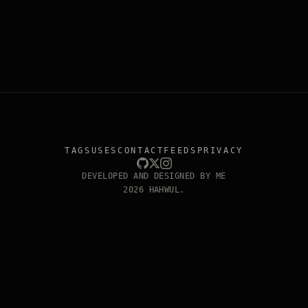
TAGS
USES
CONTACT
FEEDS
PRIVACY
DEVELOPED AND DESIGNED BY ME
2026 HAHWUL.