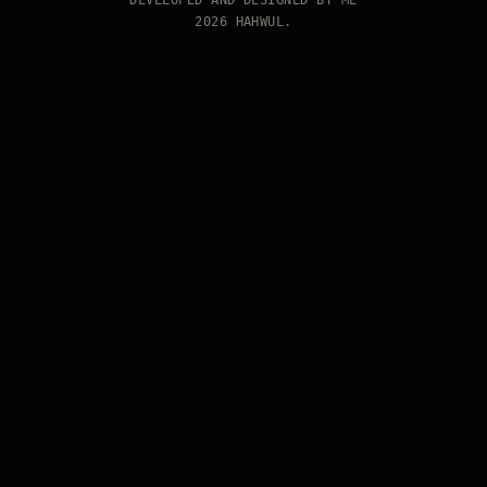
DEVELOPED AND DESIGNED BY ME
2026 HAHWUL.